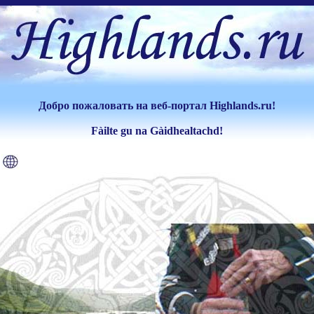
Добро пожаловать на веб-портал Highlands.ru!
Fàilte gu na Gàidhealtachd!